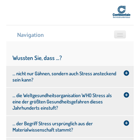
Navigation
Startseite
Wussten Sie, dass …?
Online-Coach
Stresstest
… nicht nur Gähnen, sondern auch Stress ansteckend
sein kann?
Rund um Stress
… die Weltgesundheitsorganisation WHO Stress als
Was ist Stress
eine der größten Gesundheitsgefahren dieses
Chronischer Stress und
Jahrhunderts einstuft?
Folgen
Stressauslöser
… der Begriff Stress ursprünglich aus der
Materialwissenschaft stammt?
Stress in der Arbeitswelt